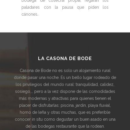
bodega de cosecha propia, regarán los
paladares con la pausa que piden los
cánones.
LA CASONA DE BODE
Casona de Bode no es solo un alojamiento rural
donde pasar una noche. Es un bello lugar rodeado de
los privilegios del mundo rural: tranquilidad, calidez,
sosiego,… pero a la vez dispone de las comodidades
más modernas y atractivas para quienes tienen el
placer de disfrutarlas: piscina, jardin, playa fluvial,
horno de leña y otras muchas, que es preferible
conocer in situ como degustar un buen asado en una
de las bodegas restaurante que la rodean.