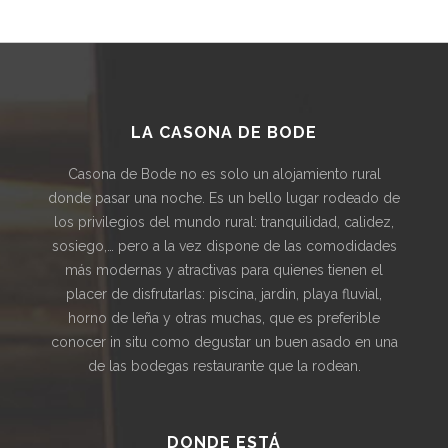
LA CASONA DE BODE
Casona de Bode no es solo un alojamiento rural
donde pasar una noche. Es un bello lugar rodeado de
los privilegios del mundo rural: tranquilidad, calidez,
sosiego,… pero a la vez dispone de las comodidades
más modernas y atractivas para quienes tienen el
placer de disfrutarlas: piscina, jardin, playa fluvial,
horno de leña y otras muchas, que es preferible
conocer in situ como degustar un buen asado en una
de las bodegas restaurante que la rodean.
DONDE ESTÁ