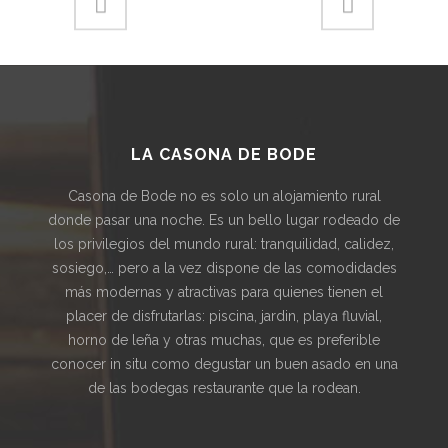
LA CASONA DE BODE
Casona de Bode no es solo un alojamiento rural
donde pasar una noche. Es un bello lugar rodeado de
los privilegios del mundo rural: tranquilidad, calidez,
sosiego,… pero a la vez dispone de las comodidades
más modernas y atractivas para quienes tienen el
placer de disfrutarlas: piscina, jardin, playa fluvial,
horno de leña y otras muchas, que es preferible
conocer in situ como degustar un buen asado en una
de las bodegas restaurante que la rodean.