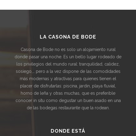
LA CASONA DE BODE
Casona de Bode no es solo un alojamiento rural
donde pasar una noche. Es un bello lugar rodeado de
los privilegios del mundo rural: tranquilidad, calidez,
sosiego,… pero a la vez dispone de las comodidades
más modernas y atractivas para quienes tienen el
placer de disfrutarlas: piscina, jardin, playa fluvial,
horno de leña y otras muchas, que es preferible
conocer in situ como degustar un buen asado en una
de las bodegas restaurante que la rodean.
DONDE ESTÁ