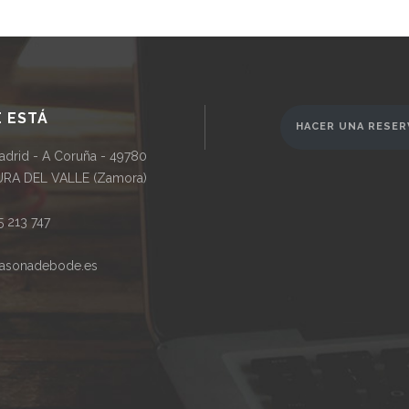
 ESTÁ
HACER UNA RESER
adrid - A Coruña - 49780
RA DEL VALLE (Zamora)
 213 747
asonadebode.es