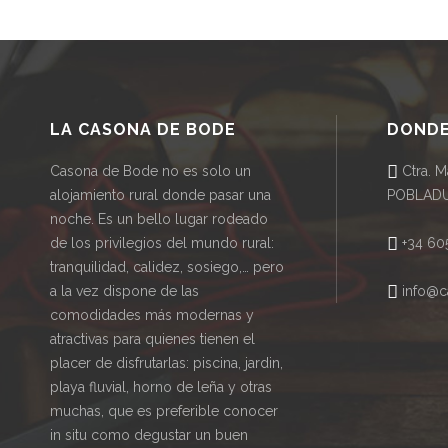
LA CASONA DE BODE
DONDE
Casona de Bode no es solo un
Ctra. M
alojamiento rural donde pasar una
POBLADU
noche. Es un bello lugar rodeado
de los privilegios del mundo rural:
+34 605
tranquilidad, calidez, sosiego,… pero
a la vez dispone de las
info@c
comodidades más modernas y
atractivas para quienes tienen el
placer de disfrutarlas: piscina, jardin,
playa fluvial, horno de leña y otras
muchas, que es preferible conocer
in situ como degustar un buen