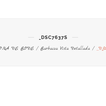
ENTOS
SERVICIOS
IMÁGENES
RESERVAS 
_DSC7637S
ONA DE BODE
/
Barbacoa Vista Detallada
/
_DSC