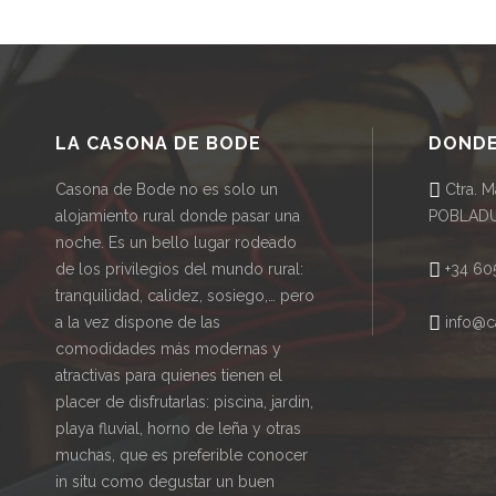
LA CASONA DE BODE
DONDE
Casona de Bode no es solo un
Ctra. M
alojamiento rural donde pasar una
POBLADU
noche. Es un bello lugar rodeado
de los privilegios del mundo rural:
+34 605
tranquilidad, calidez, sosiego,… pero
a la vez dispone de las
info@c
comodidades más modernas y
atractivas para quienes tienen el
placer de disfrutarlas: piscina, jardin,
playa fluvial, horno de leña y otras
muchas, que es preferible conocer
in situ como degustar un buen