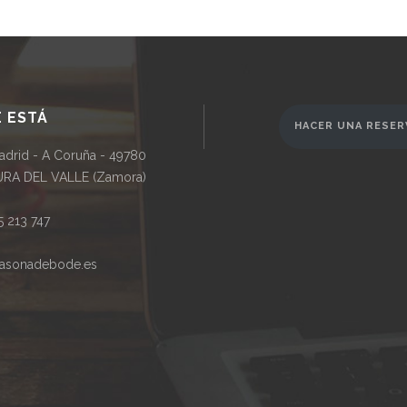
 ESTÁ
HACER UNA RESER
adrid - A Coruña - 49780
RA DEL VALLE (Zamora)
 213 747
asonadebode.es