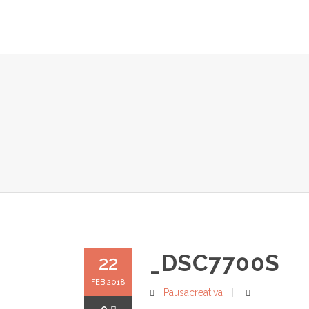
ALOJAMI
_DSC7700S
22
FEB 2018
Pausacreativa