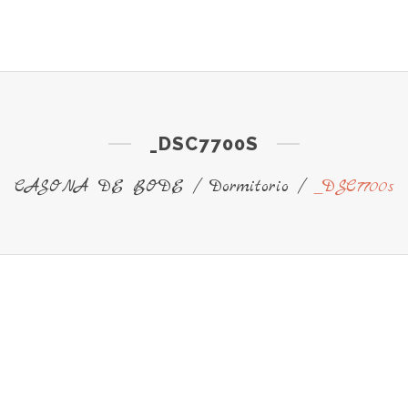
ENTOS
SERVICIOS
IMÁGENES
RESERVAS 
_DSC7700S
CASONA DE BODE
/
Dormitorio
/
_DSC7700s