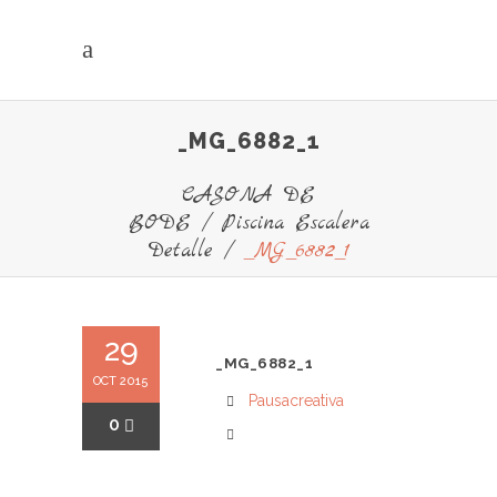
_MG_6882_1
CASONA DE
BODE
/
Piscina Escalera
Detalle
/
_MG_6882_1
29
_MG_6882_1
OCT 2015
Pausacreativa
0