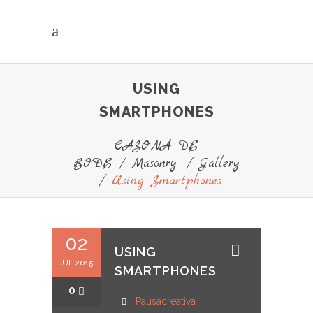
USING
SMARTPHONES
CASONA DE
BODE
/
Masonry
/
Gallery
/
Using Smartphones
02
USING
JUL 2015
SMARTPHONES
0
Pausacreativa